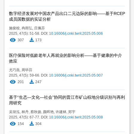
数字经济发展对中国农产品出口二元边际的影响——基于RCEP
成员国数据的实证分析
施俊校
,
冉雨弘
,
庄佩芬
2025, 47(5): 51-58.
DOI:
10.16006/j.cnki.twnt.2025.05.006
307
173
医疗保险对低龄老年人再就业的影响分析——基于健康的中介
效应
尤巧燕
,
周毕芬
2025, 47(5): 59-66.
DOI:
10.16006/j.cnki.twnt.2025.05.007
201
247
基于“生态—文化—社会”协同的晋江市矿山棕地分级识别与再利
用研究
吴琰泓
,
林丹
,
蔡秋扬
,
颜晖艳
,
许建林
,
郑宇
2025, 47(5): 67-77.
DOI:
10.16006/j.cnki.twnt.2025.05.008
154
304