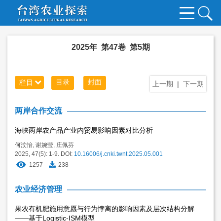
2025年 第47卷 第5期
目录
封面
栏目
上一期
|
下一期
两岸合作交流
海峡两岸农产品产业内贸易影响因素对比分析
何汶怡
,
谢婉莹
,
庄佩芬
2025, 47(5): 1-9.
DOI:
10.16006/j.cnki.twnt.2025.05.001
1257
238
农业经济管理
果农有机肥施用意愿与行为悖离的影响因素及层次结构分解
——基于Logistic-ISM模型