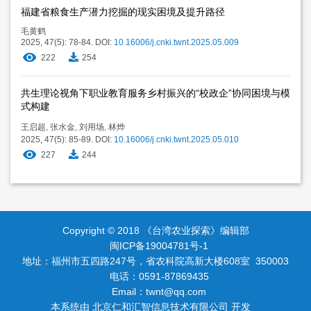
福建省粮食生产潜力挖掘的现实困境及提升路径
毛黄鹤
2025, 47(5): 78-84.
DOI:
10.16006/j.cnki.twnt.2025.05.009
222
254
共生理论视角下职业教育服务乡村振兴的“校政企”协同困境与模
式构建
王启超
,
张水金
,
刘用场
,
林烨
2025, 47(5): 85-89.
DOI:
10.16006/j.cnki.twnt.2025.05.010
227
244
Copyright © 2018 《台湾农业探索》编辑部
闽ICP备19004781号-1
地址：福州市五四路247号，省农科院高新大楼608室 350003
电话：0591-87869435
Email：
twnt@qq.com
本系统由
北京仁和汇智信息技术有限公司
开发