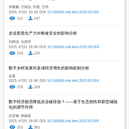
李晓鹏
,
万闵喆
,
刘霞
,
王玥
2025, 47(5): 10-18.
DOI:
10.16006/j.cnki.twnt.2025.05.002
211
247
农业新质生产力对粮食安全的影响分析
刘酉佳
,
马熠丹
2025, 47(5): 19-30.
DOI:
10.16006/j.cnki.twnt.2025.05.003
219
220
数字乡村发展对县域经济增长的影响机制分析
翁凝
2025, 47(5): 31-38.
DOI:
10.16006/j.cnki.twnt.2025.05.004
219
319
数字经济能否降低农业碳排放？——基于生态韧性和新型城镇
化的调节作用
武亚楠
,
林硕延
2025, 47(5): 39-50.
DOI:
10.16006/j.cnki.twnt.2025.05.005
251
301