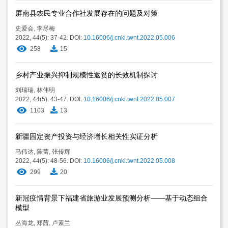
屏南县农民专业合作社发展存在的问题及对策
史爱会
,
李尽梅
2022, 44(5): 37-42.
DOI:
10.16006/j.cnki.twnt.2022.05.006
258
15
乡村产业振兴抑制规模性返贫的长效机制探讨
刘瑞瑞
,
林伟明
2022, 44(5): 43-47.
DOI:
10.16006/j.cnki.twnt.2022.05.007
1103
13
新疆固定资产投资与经济增长相关性实证分析
马伟达
,
陈蕾
,
张传辉
2022, 44(5): 48-56.
DOI:
10.16006/j.cnki.twnt.2022.05.008
299
20
新冠疫情背景下福建省旅游业发展预测分析——基于动态组合
模型
丛海龙
,
郑茜
,
卢素兰