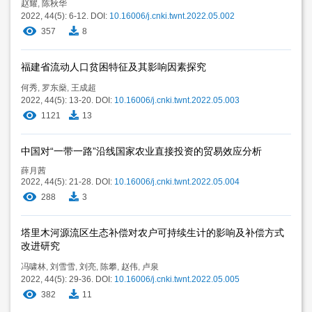
赵耀
,
陈秋华
2022, 44(5): 6-12.
DOI:
10.16006/j.cnki.twnt.2022.05.002
357
8
福建省流动人口贫困特征及其影响因素探究
何秀
,
罗东燊
,
王成超
2022, 44(5): 13-20.
DOI:
10.16006/j.cnki.twnt.2022.05.003
1121
13
中国对“一带一路”沿线国家农业直接投资的贸易效应分析
薛月茜
2022, 44(5): 21-28.
DOI:
10.16006/j.cnki.twnt.2022.05.004
288
3
塔里木河源流区生态补偿对农户可持续生计的影响及补偿方式
改进研究
冯啸林
,
刘雪雪
,
刘亮
,
陈攀
,
赵伟
,
卢泉
2022, 44(5): 29-36.
DOI:
10.16006/j.cnki.twnt.2022.05.005
382
11