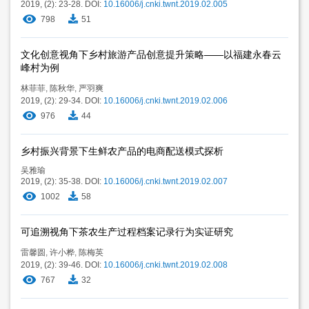
2019, (2): 23-28.
DOI:
10.16006/j.cnki.twnt.2019.02.005
798
51
文化创意视角下乡村旅游产品创意提升策略——以福建永春云
峰村为例
林菲菲
,
陈秋华
,
严羽爽
2019, (2): 29-34.
DOI:
10.16006/j.cnki.twnt.2019.02.006
976
44
乡村振兴背景下生鲜农产品的电商配送模式探析
吴雅瑜
2019, (2): 35-38.
DOI:
10.16006/j.cnki.twnt.2019.02.007
1002
58
可追溯视角下茶农生产过程档案记录行为实证研究
雷馨圆
,
许小桦
,
陈梅英
2019, (2): 39-46.
DOI:
10.16006/j.cnki.twnt.2019.02.008
767
32