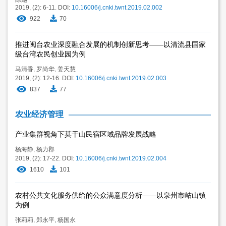
2019, (2): 6-11.
DOI:
10.16006/j.cnki.twnt.2019.02.002
922
70
推进闽台农业深度融合发展的机制创新思考——以清流县国家
级台湾农民创业园为例
马清香
,
罗尚华
,
姜天慧
2019, (2): 12-16.
DOI:
10.16006/j.cnki.twnt.2019.02.003
837
77
农业经济管理
产业集群视角下莫干山民宿区域品牌发展战略
杨海静
,
杨力郡
2019, (2): 17-22.
DOI:
10.16006/j.cnki.twnt.2019.02.004
1610
101
农村公共文化服务供给的公众满意度分析——以泉州市岵山镇
为例
张莉莉
,
郑永平
,
杨国永