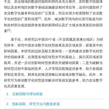
不足、农业领域的数据挖掘和利用尚未充分展开、农民数字技能薄
弱以及农村地区的数字基础设施建设相对滞后等，这些问题阻碍了
农业数字化服务和信息的广泛普及，而且在很大程度限制了农业数
[
4
]
字化转型的广度和深度
。此外，城乡数字鸿沟的出现可能成为抑
制农村部分低技能群体发展的新障碍以及扩大城乡发展差距的新因
[
5
]
素
。
基于此，本研究以中国30个省（不含西藏及港澳台地区）为研
究样本，研究中国农业数字化转型效果及其区域差异，探索其中的
影响因素。本研究的边际贡献主要体现：一是构建农业数字化转型
评价指标体系，在测度各地区转型水平的基础上，揭示其区域差异
格局，并进一步识别影响转型效果的关键驱动因素；二是为破解当
前转型过程中面临的技术、人才等现实瓶颈提供参考，助力各级政
府制定差异化、精准化的推进策略以加速城乡数字融合。此外，本
研究可为推动数字化转型提供解决对策或实践参考，助力农业数字
化高质量发展。
1. 文献回顾与理论框架
2. 指标选取、研究方法与数据来源