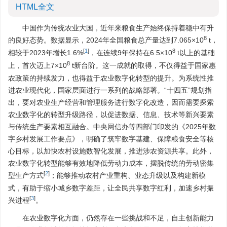
HTML全文
中国作为传统农业大国，近年来粮食生产始终保持着稳中有升
8
的良好态势。数据显示，2024年全国粮食总产量达到7.065×10
t，
[
1
]
8
相较于2023年增长1.6%
，在连续9年保持在6.5×10
t以上的基础
8
上，首次迈上7×10
t新台阶。这一成就的取得，不仅得益于国家惠
农政策的持续发力，也得益于农业数字化转型的提升。为系统性推
进农业现代化，国家层面进行一系列的战略部署。“十四五”规划指
出，要对农业生产经营和管理服务进行数字化改造，因而需要探索
农业数字化的转型升级路径，以促进数据、信息、技术等新兴要素
与传统生产要素相互融合。中央网信办等四部门印发的《2025年数
字乡村发展工作要点》，明确了筑牢数字基建、保障粮食安全等核
心目标，以加快农村设施数智化发展，推进涉农资源共享。此外，
农业数字化转型能够有效地降低劳动力成本，摆脱传统的劳动密集
[
2
]
型生产方式
；能够推动农村产业重构、业态升级以及构建新模
式，有助于缩小城乡数字差距，让全民共享数字红利，加速乡村振
[
3
]
兴进程
。
在农业数字化方面，仍然存在一些挑战和不足，自主创新能力